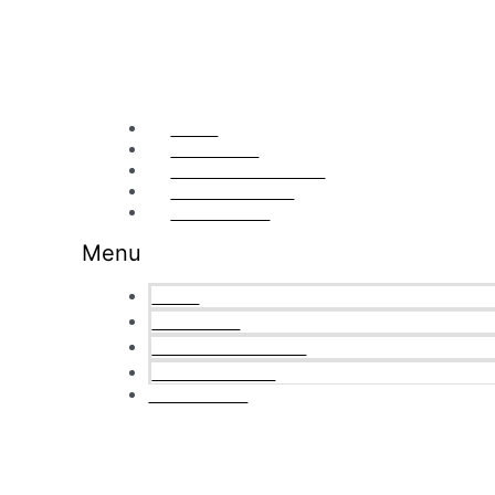
Ir
al
contenido
Home
Soluciones
¿Por qué nosotros?
Nuestra Cultura
Contáctanos
Menu
Home
Soluciones
¿Por qué nosotros?
Nuestra Cultura
Contáctanos
Especi