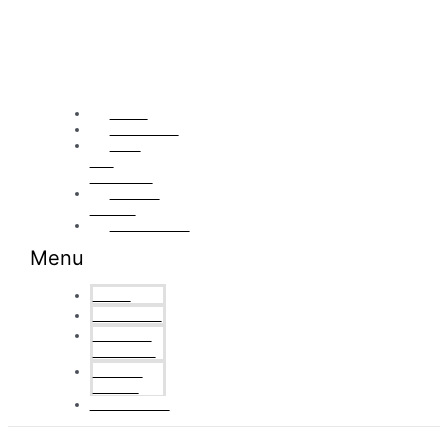
Ir
al
contenido
Home
Soluciones
¿Por
qué
nosotros?
Nuestra
Cultura
Contáctanos
Menu
Home
Soluciones
¿Por qué
nosotros?
Nuestra
Cultura
Contáctanos