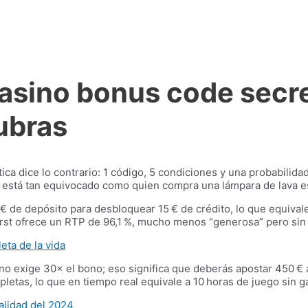
casino bonus code secr
ubras
ca dice lo contrario: 1 código, 5 condiciones y una probabilid
 está tan equivocado como quien compra una lámpara de lava es
 € de depósito para desbloquear 15 € de crédito, lo que equival
urst ofrece un RTP de 96,1 %, mucho menos “generosa” pero sin
leta de la vida
no exige 30× el bono; eso significa que deberás apostar 450 € a
letas, lo que en tiempo real equivale a 10 horas de juego sin g
ealidad del 2024