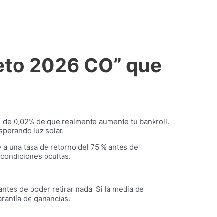
eto 2026 CO” que
ad de 0,02% de que realmente aumente tu bankroll.
perando luz solar.
e a una tasa de retorno del 75 % antes de
 condiciones ocultas.
ntes de poder retirar nada. Si la media de
arantía de ganancias.