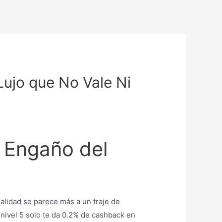
ujo que No Vale Ni
 Engaño del
alidad se parece más a un traje de
 nivel 5 solo te da 0.2% de cashback en