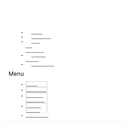
Ir
al
contenido
Home
Soluciones
¿Por
qué
nosotros?
Nuestra
Cultura
Contáctanos
Menu
Home
Soluciones
¿Por qué
nosotros?
Nuestra
Cultura
Contáctanos