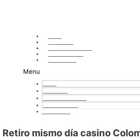
Ir
al
contenido
Home
Soluciones
¿Por qué nosotros?
Nuestra Cultura
Contáctanos
Menu
Home
Soluciones
¿Por qué nosotros?
Nuestra Cultura
Contáctanos
Retiro mismo día casino Colomb