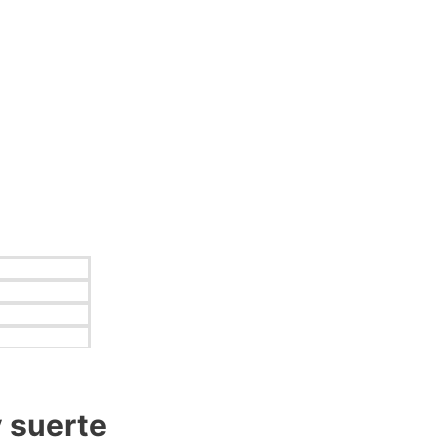
y suerte