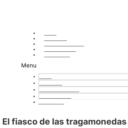
Ir
al
contenido
Home
Soluciones
¿Por qué nosotros?
Nuestra Cultura
Contáctanos
Menu
Home
Soluciones
¿Por qué nosotros?
Nuestra Cultura
Contáctanos
El fiasco de las tragamoneda